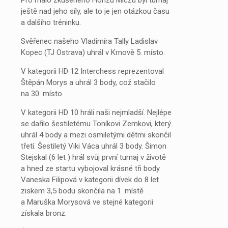
Pro málo zkušeného Honzu Miczu byl turnaj
ještě nad jeho síly, ale to je jen otázkou času
a dalšího tréninku.
Svěřenec našeho Vladimíra Tally Ladislav
Kopec (TJ Ostrava) uhrál v Krnově 5. místo.
V kategorii HD 12 Interchess reprezentoval
Štěpán Morys a uhrál 3 body, což stačilo
na 30. místo.
V kategorii HD 10 hráli naši nejmladší. Nejlépe
se dařilo šestiletému Toníkovi Zemkovi, který
uhrál 4 body a mezi osmiletými dětmi skončil
třetí. Šestiletý Viki Váca uhrál 3 body. Šimon
Stejskal (6 let ) hrál svůj první turnaj v životě
a hned ze startu vybojoval krásné tři body.
Vaneska Filipová v kategorii dívek do 8 let
ziskem 3,5 bodu skončila na 1. místě
a Maruška Morysová ve stejné kategorii
získala bronz.