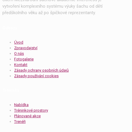
vytvoření komplexního systému výuky šachu od dětí
předškolního věku až po špičkové reprezentanty.
Odkazy
Úvod
Zpravodajství
O nás
Fotogalerie
Kontakt
Zásady ochrany osobních údajů
Zásady používání cookies
Tréninky
Nabídka
Tréninkové prostory
Plánované akce
Trenéři