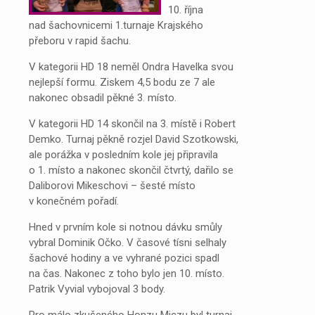
10. října
nad šachovnicemi 1.turnaje Krajského
přeboru v rapid šachu.
V kategorii HD 18 neměl Ondra Havelka svou
nejlepší formu. Ziskem 4,5 bodu ze 7 ale
nakonec obsadil pěkné 3. místo.
V kategorii HD 14 skončil na 3. místě i Robert
Demko. Turnaj pěkně rozjel David Szotkowski,
ale porážka v posledním kole jej připravila
o 1. místo a nakonec skončil čtvrtý, dařilo se
Daliborovi Mikeschovi – šesté místo
v konečném pořadí.
Hned v prvním kole si notnou dávku smůly
vybral Dominik Očko. V časové tísni selhaly
šachové hodiny a ve vyhrané pozici spadl
na čas. Nakonec z toho bylo jen 10. místo.
Patrik Vyvial vybojoval 3 body.