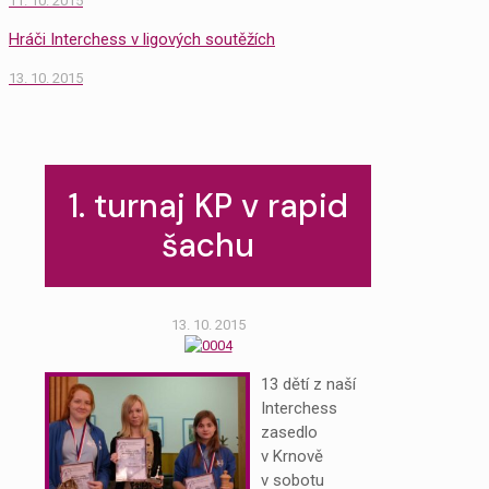
11. 10. 2015
Hráči Interchess v ligových soutěžích
13. 10. 2015
1. turnaj KP v rapid
šachu
13. 10. 2015
13 dětí z naší
Interchess
zasedlo
v Krnově
v sobotu