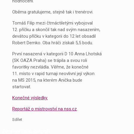
hodnocení.
Oběma gratulujeme, stejně tak i trenérovi.
Tomáš Filip mezi čtrnáctiletými vybojoval
12. příčku a skončil tak nad svým nasazením,
devátou příčku v kategorii do 12 let obsadil
Robert Demko. Oba hráči získali 5,5 bodu.
První nasazená v kategorii D 10 Anna Lhotská
(SK OAZA Praha) se trápila a svou roli
favoritky nezvládla. Věřme, že konečné
11. místo v rapid turnaji neovlivní její výkon
na MS 2015, na kterém Anička bude
startovat.
Konečné výsledky.
Reportáž o mistrovství na nss.cz
.
Sdílet
Partneři a sponzoři