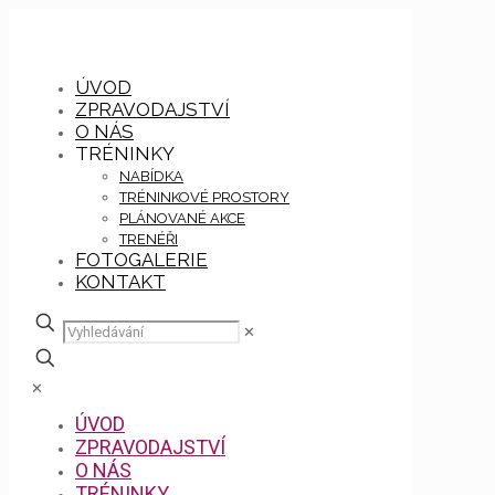
ÚVOD
ZPRAVODAJSTVÍ
O NÁS
TRÉNINKY
NABÍDKA
TRÉNINKOVÉ PROSTORY
PLÁNOVANÉ AKCE
TRENÉŘI
FOTOGALERIE
KONTAKT
✕
✕
ÚVOD
ZPRAVODAJSTVÍ
O NÁS
TRÉNINKY