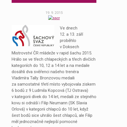
19. 9. 2015
Ve dnech
12. a 13. září
proběhlo
v Doksech
Mistrovství ČR mládeže v rapid šachu 2015.
Hrálo se ve třech chlapeckých a třech dívčích
kategoriích do 10, 12 a 14 let a na medaile
dosáhli dva svěřenci našeho trenéra
Vladimíra Tally. Bronzovou medaili
za samostatné třetí místo vybojovala ziskem
6 bodů z 9 Ludmila Kopcová (TJ Ostrava)
v kategorii dívek do 14 let, medaili ze stejného
kovu si odnáší i Filip Neumann (SK Slavia
Orlová) v kategorii chlapců do 10 let, když
šest bodů sice uhrálo šest chlapců, ale Filip
měl jednoznačně nejlepší pomocné