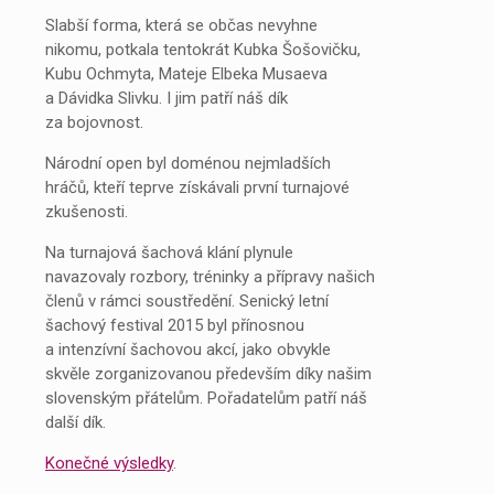
Slabší forma, která se občas nevyhne
nikomu, potkala tentokrát Kubka Šošovičku,
Kubu Ochmyta, Mateje Elbeka Musaeva
a Dávidka Slivku. I jim patří náš dík
za bojovnost.
Národní open byl doménou nejmladších
hráčů, kteří teprve získávali první turnajové
zkušenosti.
Na turnajová šachová klání plynule
navazovaly rozbory, tréninky a přípravy našich
členů v rámci soustředění. Senický letní
šachový festival 2015 byl přínosnou
a intenzívní šachovou akcí, jako obvykle
skvěle zorganizovanou především díky našim
slovenským přátelům. Pořadatelům patří náš
další dík.
Konečné výsledky
.