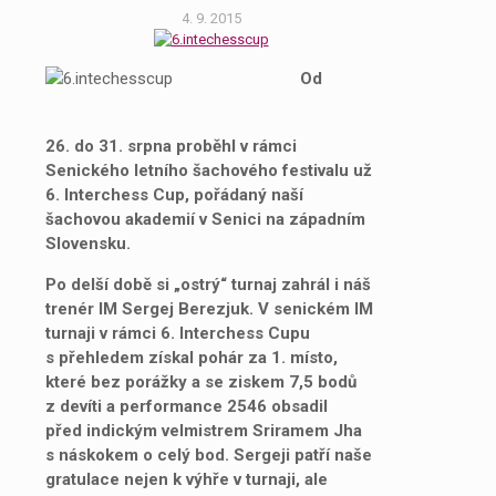
4. 9. 2015
Od
26. do 31. srpna proběhl v rámci
Senického letního šachového festivalu už
6. Interchess Cup, pořádaný naší
šachovou akademií v Senici na západním
Slovensku.
Po delší době si „ostrý“ turnaj zahrál i náš
trenér IM Sergej Berezjuk. V senickém IM
turnaji v rámci 6. Interchess Cupu
s přehledem získal pohár za 1. místo,
které bez porážky a se ziskem 7,5 bodů
z devíti a performance 2546 obsadil
před indickým velmistrem Sriramem Jha
s náskokem o celý bod. Sergeji patří naše
gratulace nejen k výhře v turnaji, ale