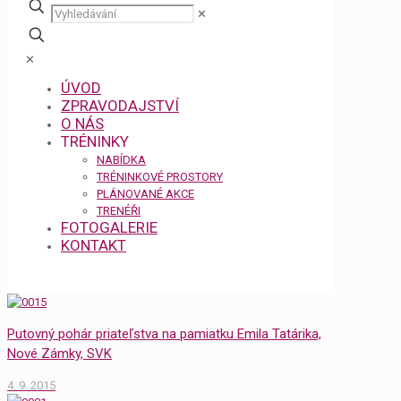
✕
✕
ÚVOD
ZPRAVODAJSTVÍ
O NÁS
TRÉNINKY
NABÍDKA
TRÉNINKOVÉ PROSTORY
PLÁNOVANÉ AKCE
TRENÉŘI
FOTOGALERIE
KONTAKT
Putovný pohár priateľstva na pamiatku Emila Tatárika,
Nové Zámky, SVK
4. 9. 2015