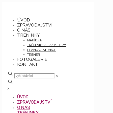
ÚVOD
ZPRAVODAJSTVÍ
O NÁS
TRÉNINKY
NABÍDKA
TRÉNINKOVÉ PROSTORY
PLÁNOVANÉ AKCE
TRENÉŘI
FOTOGALERIE
KONTAKT
✕
✕
ÚVOD
ZPRAVODAJSTVÍ
O NÁS
TRÉNINKY