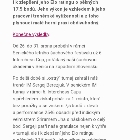
i k zlepšení jeho Elo ratingu o pěkných
17,5 bodů. Jeho výkon je vzhledem k jeho
pracovní trenérské vytíženosti a z toho
plynoucí malé herní praxi obdivuhodný.
Konečné výsledky
.
Od 26. do 31. srpna proběhl v rámci
Senického letního šachového festivalu už 6.
Interchess Cup, pořádaný naší šachovou
akademií v Senici na západním Slovensku.
Po delší době si „ostrý“ turnaj zahrál i náš
trenér IM Sergej Berezjuk. V senickém IM
turnaji v rámci 6. Interchess Cupu
s přehledem získal pohár za 1. místo, které
bez porážky a se ziskem 7,5 bodů z devíti
a performance 2546 obsadil před indickým
velmistrem Sriramem Jha s náskokem o celý
bod. Sergeji patří naše gratulace nejen k výhře
v turnaji, ale i k zlepšení jeho Elo ratingu
o pěkných 17,5 bodů. Jeho výkon je vzhledem