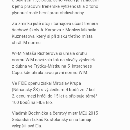
k jeho pracovní trenérské vytíženosti a z toho
plynoucí malé herní praxi obdivuhodný.
Za zmínku jistě stojí i turnajová účast trenéra
šachové školy A. Karpova z Moskvy Mikhaila
Kuznetsova, který si při zisku třetího místa
uhrál IM normu.
WFM Nataša Richterova si uhrála druhu
normu WIM navázala tak na skvěly výsledek
z dubna ve Frýdku-Místku na 5. Interchess
Cupu, kde uhrála svou první normu WIM.
Ve FIDE openu získal Miroslav Krupa
(Nitrianský ŠK) s výsledkem 4 bodů ze 7 kol
2. cenu mezi hráči do 15 let a připisuje téměř
100 bodů na FIDE Elo.
Vladimír Bochnička a čerstvý mistr MEU 2015
Sebastián Lukáš Kostolanský si na turnaji
vylepšili svá Ela.