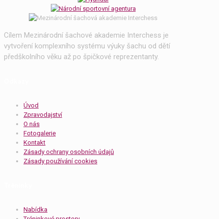
Cílem Mezinárodní šachové akademie Interchess je
vytvoření komplexního systému výuky šachu od dětí
předškolního věku až po špičkové reprezentanty.
Odkazy
Úvod
Zpravodajství
O nás
Fotogalerie
Kontakt
Zásady ochrany osobních údajů
Zásady používání cookies
Tréninky
Nabídka
Tréninkové prostory