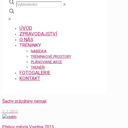
✕
✕
ÚVOD
ZPRAVODAJSTVÍ
O NÁS
TRÉNINKY
NABÍDKA
TRÉNINKOVÉ PROSTORY
PLÁNOVANÉ AKCE
TRENÉŘI
FOTOGALERIE
KONTAKT
Šachy prázdniny nemají
3. 7. 2015
Přebor města Vsetína 2015