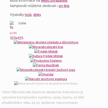
Bližší informace na
webu pořadatele
,
šampionát můžeme sledovat i
on-line
.
Výsledky
hoši
,
dívky
.
Sdílet
Partneři a sponzoři
Cílem Mezinárodní šachové akademie Interchess je
vytvoření komplexního systému výuky šachu od dětí
předškolního věku až po špičkové reprezentanty.