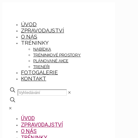
ÚVOD
ZPRAVODAJSTVÍ
O NÁS
TRÉNINKY
NABÍDKA
TRÉNINKOVÉ PROSTORY
PLÁNOVANÉ AKCE
TRENÉŘI
FOTOGALERIE
KONTAKT
✕
✕
ÚVOD
ZPRAVODAJSTVÍ
O NÁS
TRÉNINKY