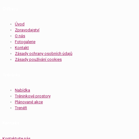
Odkazy
Úvod
Zpravodajství
O nás
Fotogalerie
Kontakt
Zásady ochrany osobních údajů
Zásady používání cookies
Tréninky
Nabídka
Tréninkové prostory
Plánované akce
Trenéři
Kontakt
Kontaktujte nás