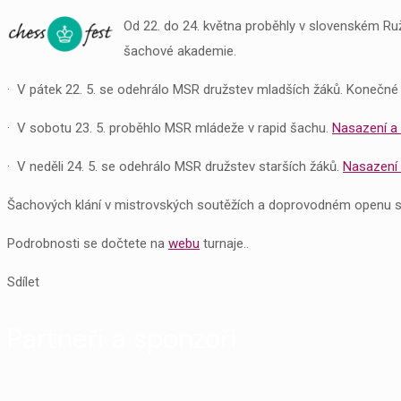
Od 22. do 24. května proběhly v slovenském R
šachové akademie.
· V pátek 22. 5. se odehrálo MSR družstev mladších žáků. Konečné
· V sobotu 23. 5. proběhlo MSR mládeže v rapid šachu.
Nasazení a 
· V neděli 24. 5. se odehrálo MSR družstev starších žáků.
Nasazení 
Šachových klání v mistrovských soutěžích a doprovodném openu s
Podrobnosti se dočtete na
webu
turnaje..
Sdílet
Partneři a sponzoři