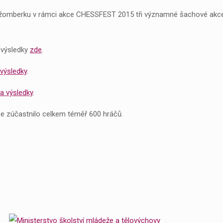
užomberku v rámci akce CHESSFEST 2015 tři významné šachové akce 
 výsledky
zde
.
výsledky
.
a výsledky
.
e zúčastnilo celkem téměř 600 hráčů.