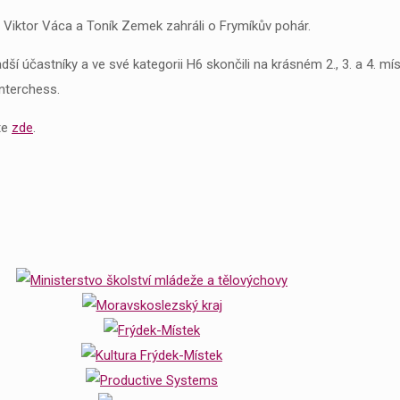
 Viktor Váca a Toník Zemek zahráli o Frymíkův pohár.
adší účastníky a ve své kategorii H6 skončili na krásném 2., 3. a 4. m
nterchess.
te
zde
.