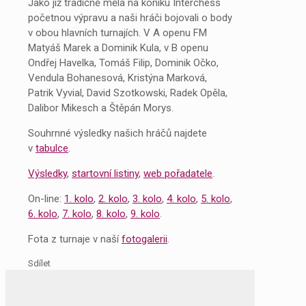
Jako již tradičně měla na koníku Interchess
početnou výpravu a naši hráči bojovali o body
v obou hlavních turnajích. V A openu FM
Matyáš Marek a Dominik Kula, v B openu
Ondřej Havelka, Tomáš Filip, Dominik Očko,
Vendula Bohanesová, Kristýna Marková,
Patrik Vyvial, David Szotkowski, Radek Opěla,
Dalibor Mikesch a Štěpán Morys.
Souhrnné výsledky našich hráčů najdete
v
tabulce
.
Výsledky
,
startovní listiny
,
web pořadatele
.
On-line:
1. kolo
,
2. kolo
,
3. kolo
,
4. kolo
,
5. kolo
,
6. kolo
,
7. kolo
,
8. kolo
,
9. kolo
.
Fota z turnaje v naší
fotogalerii
.
Sdílet