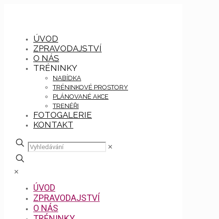
ÚVOD
ZPRAVODAJSTVÍ
O NÁS
TRÉNINKY
NABÍDKA
TRÉNINKOVÉ PROSTORY
PLÁNOVANÉ AKCE
TRENÉŘI
FOTOGALERIE
KONTAKT
✕
✕
ÚVOD
ZPRAVODAJSTVÍ
O NÁS
TRÉNINKY