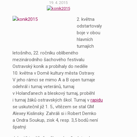
19. 4. 2015
2. května
odstartovaly
boje v obou
hlavních
turnajích
letošního, 22. ročníku oblíbeného
mezinárodního šachového festivalu
Ostravský koník a probíhaly do neděle
10. května v Domě kultury města Ostravy.
V jeho rámci se mimo A a B open turnaje
odehrál i turnaj veteránů, turnaj
v Holanďanech a bleskový turnaj, proběhl
i turnaj žáků ostravských škol. Turnaj v
rapidu
se uskutečnil již 1. 5., vítězem se stal GM
Alexey Kislinsky. Zahráli si i Robert Demko
a Ondra Soukup, zisk 4, resp. 3,5 bodů není
špatný.