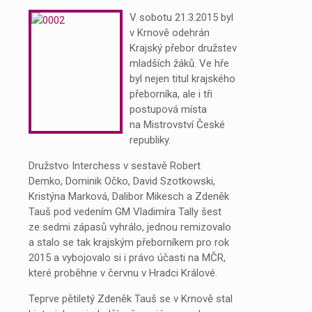
V sobotu 21.3.2015 byl
v Krnově odehrán
Krajský přebor družstev
mladších žáků. Ve hře
byl nejen titul krajského
přeborníka, ale i tři
postupová místa
na Mistrovství České
republiky.
Družstvo Interchess v sestavě Robert
Demko, Dominik Očko, David Szotkowski,
Kristýna Marková, Dalibor Mikesch a Zdeněk
Tauš pod vedením GM Vladimíra Tally šest
ze sedmi zápasů vyhrálo, jednou remizovalo
a stalo se tak krajským přeborníkem pro rok
2015 a vybojovalo si i právo účasti na MČR,
které proběhne v červnu v Hradci Králové.
Teprve pětiletý Zdeněk Tauš se v Krnově stal