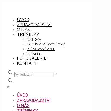
ÚVOD
ZPRAVODAJSTVÍ
O NÁS
TRÉNINKY
NABÍDKA
TRÉNINKOVÉ PROSTORY
PLÁNOVANÉ AKCE
TRENÉŘI
FOTOGALERIE
KONTAKT
✕
✕
ÚVOD
ZPRAVODAJSTVÍ
O NÁS
TRÉNINKY