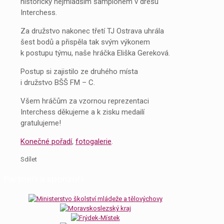
historicky nejmladším šampiónem v dresu
Interchess.
Za družstvo nakonec třetí TJ Ostrava uhrála
šest bodů a přispěla tak svým výkonem
k postupu týmu, naše hráčka Eliška Gereková.
Postup si zajistilo ze druhého místa
i družstvo BŠŠ FM – C.
Všem hráčům za vzornou reprezentaci
Interchess děkujeme a k zisku medailí
gratulujeme!
Konečné pořadí
,
fotogalerie
.
Sdílet
Partneři a sponzoři