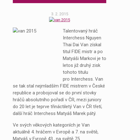
3. 2. 2015
Talentovaný hráč
Interchess Nguyen
Thai Dai Van získal
titul FIDE mistr a po
Matyáši Markovi je to
letos již druhý zisk
tohoto titulu
pro Interchess. Van
se tak stal nejmladším FIDE mistrem v České
republice a probojoval se do první stovky
hráčů absolutního pořadí v ČR, mezi juniory
do 20 let je teprve třináctiletý Van v ČR třetí,
další hráč Interchess Matyáš Marek pátý.
Ve svých věkových kategoriích je Van
aktuálně 4. hráčem v Evropě a 7. na světě,
Matyáš v Evropě 43., na světě 75.