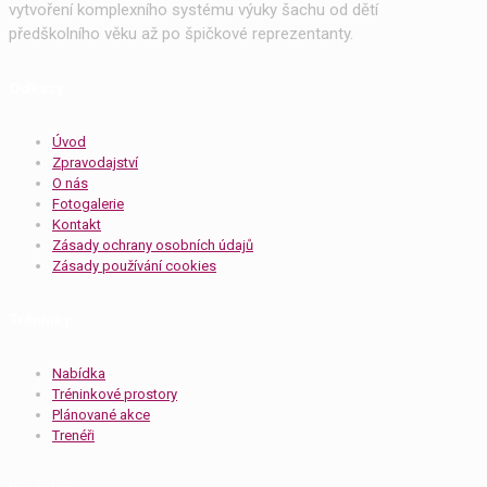
vytvoření komplexního systému výuky šachu od dětí
předškolního věku až po špičkové reprezentanty.
Odkazy
Úvod
Zpravodajství
O nás
Fotogalerie
Kontakt
Zásady ochrany osobních údajů
Zásady používání cookies
Tréninky
Nabídka
Tréninkové prostory
Plánované akce
Trenéři