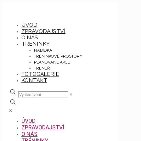
ÚVOD
ZPRAVODAJSTVÍ
O NÁS
TRÉNINKY
NABÍDKA
TRÉNINKOVÉ PROSTORY
PLÁNOVANÉ AKCE
TRENÉŘI
FOTOGALERIE
KONTAKT
✕
✕
ÚVOD
ZPRAVODAJSTVÍ
O NÁS
TRÉNINKY