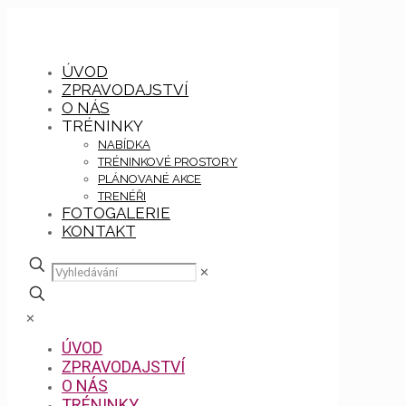
ÚVOD
ZPRAVODAJSTVÍ
O NÁS
TRÉNINKY
NABÍDKA
TRÉNINKOVÉ PROSTORY
PLÁNOVANÉ AKCE
TRENÉŘI
FOTOGALERIE
KONTAKT
✕
✕
ÚVOD
ZPRAVODAJSTVÍ
O NÁS
TRÉNINKY