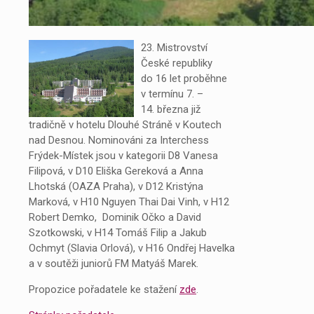
23. Mistrovství
České republiky
do 16 let proběhne
v termínu 7. –
14. března již
tradičně v hotelu Dlouhé Stráně v Koutech
nad Desnou. Nominováni za Interchess
Frýdek-Místek jsou v kategorii D8 Vanesa
Filipová, v D10 Eliška Gereková a Anna
Lhotská (OAZA Praha), v D12 Kristýna
Marková, v H10 Nguyen Thai Dai Vinh, v H12
Robert Demko, Dominik Očko a David
Szotkowski, v H14 Tomáš Filip a Jakub
Ochmyt (Slavia Orlová), v H16 Ondřej Havelka
a v soutěži juniorů FM Matyáš Marek.
Propozice pořadatele ke stažení
zde
.