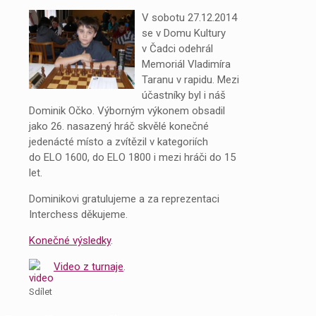
V sobotu 27.12.2014
se v Domu Kultury
v Čadci odehrál
Memoriál Vladimíra
Taranu v rapidu. Mezi
účastníky byl i náš
Dominik Očko. Výborným výkonem obsadil
jako 26. nasazený hráč skvělé konečné
jedenácté místo a zvítězil v kategoriích
do ELO 1600, do ELO 1800 i mezi hráči do 15
let.
Dominikovi gratulujeme a za reprezentaci
Interchess děkujeme.
Konečné výsledky
.
Video z turnaje
.
Sdílet