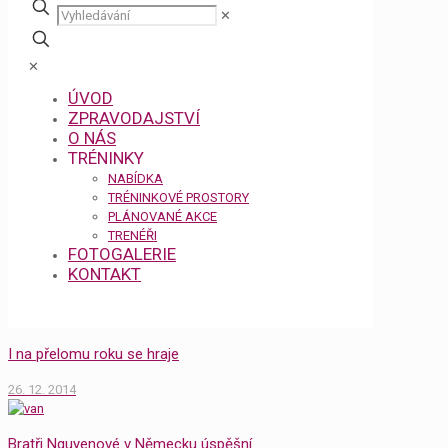
✕
✕
ÚVOD
ZPRAVODAJSTVÍ
O NÁS
TRÉNINKY
NABÍDKA
TRÉNINKOVÉ PROSTORY
PLÁNOVANÉ AKCE
TRENÉŘI
FOTOGALERIE
KONTAKT
I na přelomu roku se hraje
26. 12. 2014
Bratři Nguyenové v Německu úspěšní