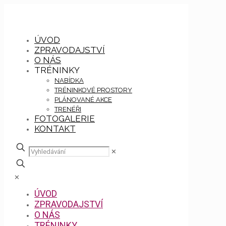
ÚVOD
ZPRAVODAJSTVÍ
O NÁS
TRÉNINKY
NABÍDKA
TRÉNINKOVÉ PROSTORY
PLÁNOVANÉ AKCE
TRENÉŘI
FOTOGALERIE
KONTAKT
✕
✕
ÚVOD
ZPRAVODAJSTVÍ
O NÁS
TRÉNINKY