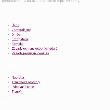
předškolního věku až po špičkové reprezentanty.
Odkazy
Úvod
Zpravodajství
O nás
Fotogalerie
Kontakt
Zásady ochrany osobních údajů
Zásady používání cookies
Tréninky
Nabídka
Tréninkové prostory
Plánované akce
Trenéři
Kontakt