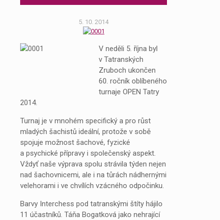
5. 10. 2014
V neděli 5. října byl
v Tatranských
Zruboch ukončen
60. ročník oblíbeného
turnaje OPEN Tatry
2014.
Turnaj je v mnohém specifický a pro růst
mladých šachistů ideální, protože v sobě
spojuje možnost šachové, fyzické
a psychické přípravy i společenský aspekt.
Vždyť naše výprava spolu strávila týden nejen
nad šachovnicemi, ale i na tůrách nádhernými
velehorami i ve chvílích vzácného odpočinku.
Barvy Interchess pod tatranskými štíty hájilo
11 účastníků. Táňa Bogatková jako nehrající