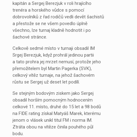
kapitán a Sergej Berezjuk v roli hrajícího
trenéra a horského vůdce s pomocí
dobrovolníků z řad rodičů vedli devět šachistů
a přestože se ne všem povedlo úplně
všechno, lze turnaj kladně hodnotit i po
šachové stránce.
Celkově sedmé místo v turnaji obsadil IM
Srgej Berezjuk, když prohrál jedinou partii
a tato prohra jej mrzet nemusí, protože jeho
přemožitelem byl Martin Pagerka (SVK),
celkový vítěz turnaje, na jehož šachovém
růstu se Sergej už deset let podílí.
Se stejným bodovým ziskem jako Sergej
obsadil horším pomocným hodnocením
celkové 11. místo, druhé do 15 let a 98 bodů
na FIDE rating získal Matyáš Marek, kterému
jenom o vlásek unikl titul FM i norma IM.
Ztráta obou na vítěze činila pouhého půl
bodu.