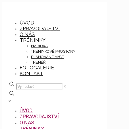
ÚVOD
ZPRAVODAJSTVÍ
O NÁS
TRÉNINKY
NABÍDKA
TRÉNINKOVÉ PROSTORY
PLÁNOVANÉ AKCE
TRENÉŘI
FOTOGALERIE
KONTAKT
✕
✕
ÚVOD
ZPRAVODAJSTVÍ
O NÁS
TRÉNINKY