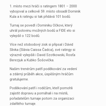
1. místo mezi hráči s ratingem 1801 – 2000
vybojoval a celkově 59. místo obsadil Dominik
Kula a k ratingu si tak přidává 101 bodů.
Turnaj se povedl i Dominiku Očkovi, který
uhrál polovinu možných bodů a FIDE elo si
vylepšil o 122 bodů.
Více než stobodový zisk si připsal i Dávid
Slivka (Slávia Caissa Čadca), své ratingy si
výrazně vylepšili i David Szotkowski, Rosťa
Berezjuk a Kubko Šošovička.
Našim trenérům patří poděkování za vedení
a zdárný průběh akce, úspěšným hráčům
gratulujeme.
Poděkování patří i rodičům, kteří pomohli
zajistit dopravu a pomáhali i na místě,
pořadatelům turnaje potom za organizaci
zdařilého turnaje.