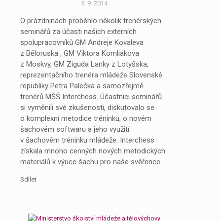
5. 9. 2014
O prázdninách proběhlo několik trenérských
seminářů za účasti našich externích
spolupracovníků GM Andreje Kovaleva
z Běloruska , GM Viktora Komliakova
z Moskvy, GM Ziguda Lanky z Lotyšska,
reprezentačního trenéra mládeže Slovenské
republiky Petra Palečka a samozřejmě
trenérů MŠŠ Interchess. Účastnici seminářů
si vyměnili své zkušenosti, diskutovalo se
o komplexní metodice tréninku, o novém
šachovém softwaru a jeho využití
v šachovém tréninku mládeže. Interchess
získala mnoho cenných nových metodických
materiálů k výuce šachu pro naše svěřence.
Sdílet
Partneři a sponzoři