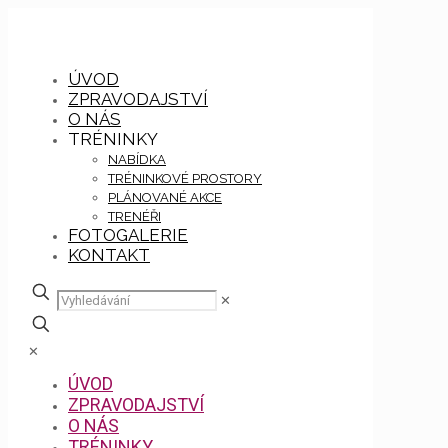
ÚVOD
ZPRAVODAJSTVÍ
O NÁS
TRÉNINKY
NABÍDKA
TRÉNINKOVÉ PROSTORY
PLÁNOVANÉ AKCE
TRENÉŘI
FOTOGALERIE
KONTAKT
✕
✕
ÚVOD
ZPRAVODAJSTVÍ
O NÁS
TRÉNINKY