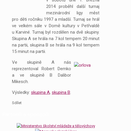
v sobotu dne 1. března
2014 proběhl další turnaj
mezinárodní ligy měst
pro děti ročníku 1997 a mladší. Turnaj se hrál
ve velkém sále v Domě kultury v Petřvaldě
u Karviné. Turnaj byl rozdělen na dvě skupiny.
Skupina A se hrála na 7 kol tempem 20 minut
na partii, skupina B se hrála na 9 kol tempem
15 minut na partii.
Ve skupině A nás
reprezentoval Robert Demko
a ve skupině B Dalibor
Mikesch.
Výsledky:
skupina A
,
skupina B
.
Sdílet
Partneři a sponzoři