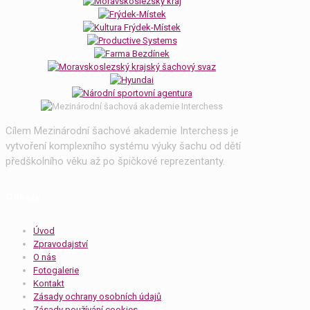
Cílem Mezinárodní šachové akademie Interchess je
vytvoření komplexního systému výuky šachu od dětí
předškolního věku až po špičkové reprezentanty.
Odkazy
Úvod
Zpravodajství
O nás
Fotogalerie
Kontakt
Zásady ochrany osobních údajů
Zásady používání cookies