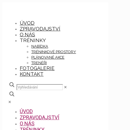
ÚVOD
ZPRAVODAJSTVÍ
O NÁS
TRÉNINKY
NABÍDKA
TRÉNINKOVÉ PROSTORY
PLÁNOVANÉ AKCE
TRENÉŘI
FOTOGALERIE
KONTAKT
✕
✕
ÚVOD
ZPRAVODAJSTVÍ
O NÁS
TRÉNINKY