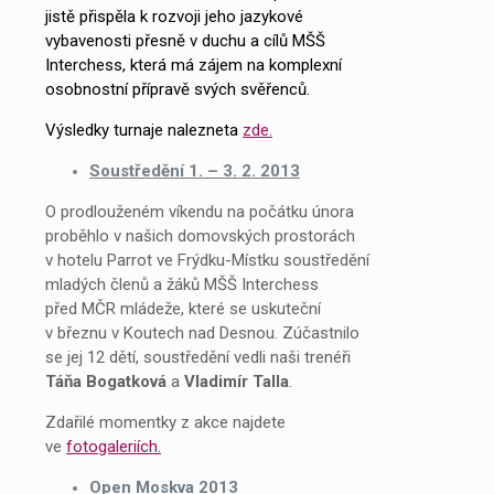
jistě přispěla k rozvoji jeho jazykové
vybavenosti přesně v duchu a cílů MŠŠ
Interchess, která má zájem na komplexní
osobnostní přípravě svých svěřenců.
Výsledky turnaje nalezneta
zde.
Soustředění 1. – 3. 2. 2013
O prodlouženém víkendu na počátku února
proběhlo v našich domovských prostorách
v hotelu Parrot ve Frýdku-Místku soustředění
mladých členů a žáků MŠŠ Interchess
před MČR mládeže, které se uskuteční
v březnu v Koutech nad Desnou. Zúčastnilo
se jej 12 dětí, soustředění vedli naši trenéři
Táňa
Bogatková
a
Vladimír Talla
.
Zdařilé momentky z akce najdete
ve
fotogaleriích.
Open Moskva 2013