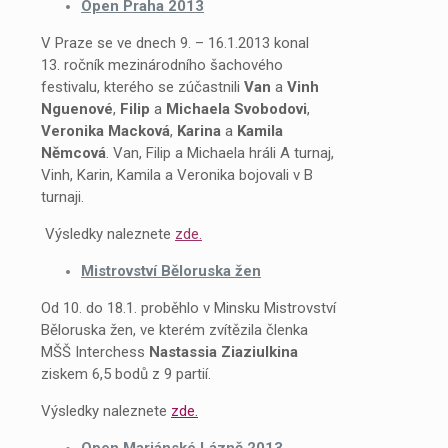
Open Praha 2013
V Praze se ve dnech 9. – 16.1.2013 konal
13. ročník mezinárodního šachového
festivalu, kterého se zúčastnili
Van
a
Vinh
Nguenové
,
Filip
a
Michaela
Svobodovi
,
Veronika
Macková
,
Karina
a
Kamila
Němcová
. Van, Filip a Michaela hráli A turnaj,
Vinh, Karin, Kamila a Veronika bojovali v B
turnaji.
Výsledky naleznete
zde.
Mistrovství Běloruska žen
Od 10. do 18.1. proběhlo v Minsku Mistrovství
Běloruska žen, ve kterém zvítězila členka
MŠŠ Interchess
Nastassia Ziaziulkina
ziskem 6,5 bodů z 9 partií.
Výsledky naleznete
zde.
Open Mariánské Lázně 2013