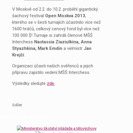
V Moskvě od 2.2. do 10.2. proběhl gigantický
šachový festival
Open Moskva 2013
,
kterého se v šesti turnajích účastnilo více než
1600 hráčů, celkový cenový fond byl více než
100 000 $! Turnaje si zahráli členové MŠŠ
Interchess
Nastassia Ziaziulkina, Anna
Styazhkina,
Mark Emdin
a velmistr
Jan
Krejčí
.
Organizaci účasti našich svěřenců a jejich
přípravu zajistilo vedení MŠŠ Interchess.
Výsledky sledujte
zde.
Sdílet
Partneři a sponzoři