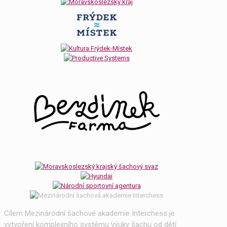
Cílem Mezinárodní šachové akademie Interchess je
vytvoření komplexního systému výuky šachu od dětí