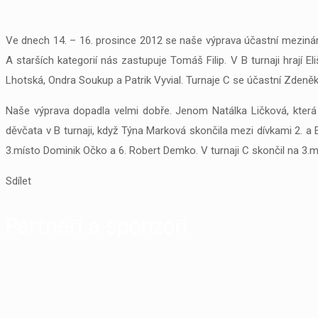
Ve dnech 14. – 16. prosince 2012 se naše výprava účastní meziná
A starších kategorií nás zastupuje Tomáš Filip. V B turnaji hrají 
Lhotská, Ondra Soukup a Patrik Vyvial. Turnaje C se účastní Zdeněk
Naše výprava dopadla velmi dobře. Jenom Natálka Ličková, která t
děvčata v B turnaji, když Týna Marková skončila mezi dívkami 2. a E
3.místo Dominik Očko a 6. Robert Demko. V turnaji C skončil na 3.m
Sdílet
Partneři a sponzoři