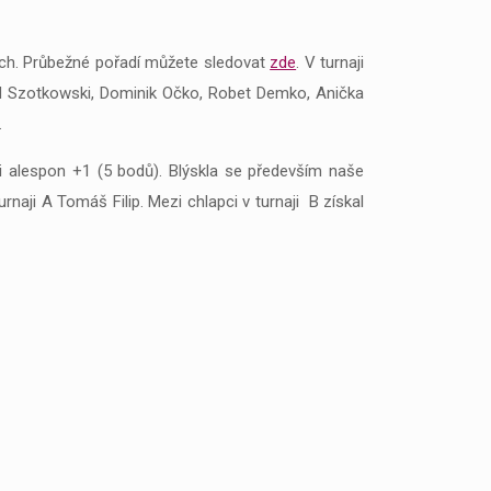
ích. Průbežné pořadí můžete sledovat
zde
. V turnaji
avid Szotkowski, Dominik Očko, Robet Demko, Anička
.
li alespon +1 (5 bodů). Blýskla se především naše
rnaji A Tomáš Filip. Mezi chlapci v turnaji B získal