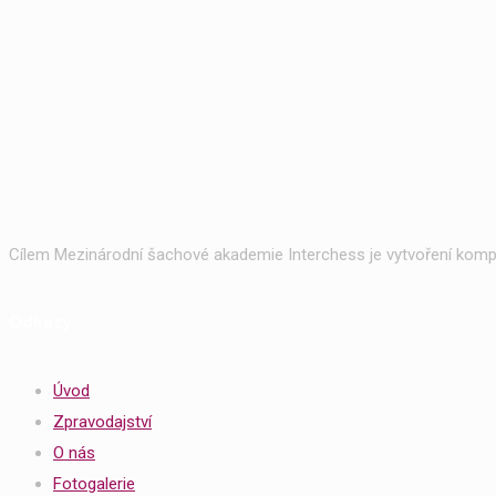
Cílem Mezinárodní šachové akademie Interchess je vytvoření kompl
Odkazy
Úvod
Zpravodajství
O nás
Fotogalerie