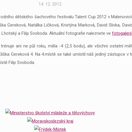
14. 12. 2012
rodního dětského šachového festivalu Talent Cup 2012 v Malenovic
Eliška Gereková, Natálka Ličková, Kristýna Marková, David Slivka, D
 Lhotský a Filip Svoboda. Aktuální fotografie naleznete ve
fotogalerii
rénuje ani ne půl roku, měla -4 (2,5 bodu), ale všichni ostatní mě
liška Gereková 4. Na 4.místě se také umístil náš jediný zástupce v tu
ístě Filip Svoboda.