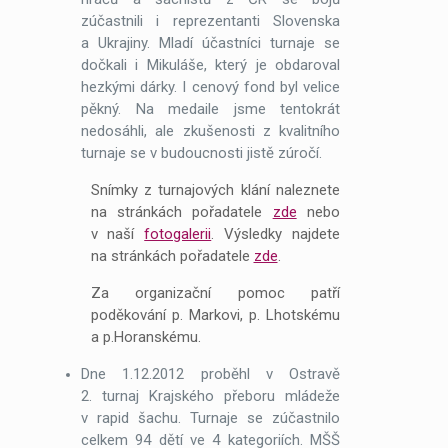
zúčastnili i reprezentanti Slovenska
a Ukrajiny. Mladí účastníci turnaje se
dočkali i Mikuláše, který je obdaroval
hezkými dárky. I cenový fond byl velice
pěkný. Na medaile jsme tentokrát
nedosáhli, ale zkušenosti z kvalitního
turnaje se v budoucnosti jistě zúročí.
Snímky z turnajových klání naleznete
na stránkách pořadatele
zde
nebo
v naší
fotogalerii
. Výsledky najdete
na stránkách pořadatele
zde
.
Za organizační pomoc patří
poděkování p. Markovi, p. Lhotskému
a p.Horanskému.
Dne 1.12.2012 proběhl v Ostravě
2. turnaj Krajského přeboru mládeže
v rapid šachu. Turnaje se zúčastnilo
celkem 94 dětí ve 4 kategoriích. MŠŠ