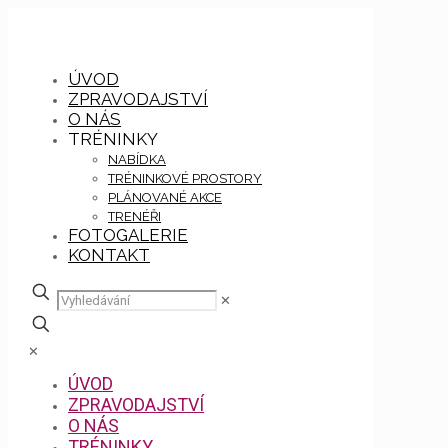
ÚVOD
ZPRAVODAJSTVÍ
O NÁS
TRÉNINKY
NABÍDKA
TRÉNINKOVÉ PROSTORY
PLÁNOVANÉ AKCE
TRENÉŘI
FOTOGALERIE
KONTAKT
✕
✕
ÚVOD
ZPRAVODAJSTVÍ
O NÁS
TRÉNINKY