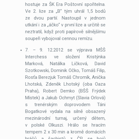
hostuje za ŠK Era Poštovní spořitelna.
Ve 2. lize za „B“ tým uhrál 1,5 bodů
ze dvou partií. Nastoupil v jednom
utkání i za „áčko“ v první lize a určitě se
neztratil, když proti papírově silnějšímu
soupeři vybojoval cennou remízu.
7. – 9. 12.2012 se výprava MŠŠ
Interchess ve složení Kristýnka
Marková, Natálka Ličková, David
Szotkowski, Dominik Očko, Tomáš Filip,
Rosťa Berezjuk Tomáš Chromík, Anička
Lhotská, Zdeněk Lhotský (oba Oaza
Praha), Robert Demko (BŠŠ Frýdek
Místek) a Jakub Ochmyt (Slavia Orlová)
s trenérským doprovodem Táni
Bogatkové vydala na silně obsazený
mezinárodní turnaj, určený dětem,
v polské Olkuszi. Hrálo se hracím
tempem 2 x 30 min a kromě domácích
hráčů a šachistů z ČR se bojů