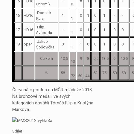
15
HD16
1
=
1
1
0
1
1
Chromík
0
Dominik
16
HD16
1
0
1
0
1
=
=
Kula
1
Filip
17
HD16
=
0
1
0
1
0
0
Svoboda
1
Jakub
18
open
0
1
0
0
1
0
0
1
Šošovička
1
Celkem
10,5
9
8
9,5
13,5
9
10,5
9
13
%
58
53
75
50
58
5
72
50
44
Červená = postup na MČR mládeže 2013.
Na bronzové medaili ve svých
kategoriích dosáhli Tomáš Filip a Kristýna
Marková.
Sdílet