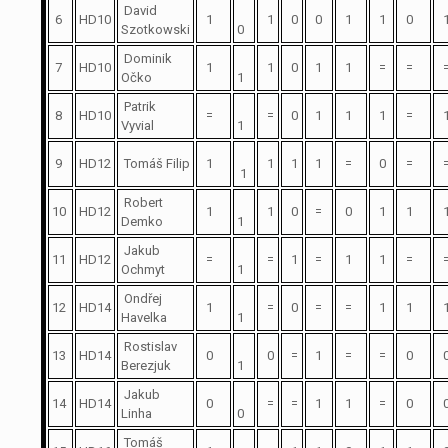
David
6
HD10
1
1
0
0
1
1
0
Szotkowski
0
Dominik
7
HD10
1
1
0
1
1
=
=
Očko
1
Patrik
8
HD10
=
=
0
1
1
1
=
Vyvial
1
9
HD12
Tomáš Filip
1
1
1
1
=
0
=
1
Robert
10
HD12
1
1
0
=
0
1
1
Demko
1
Jakub
11
HD12
=
=
1
=
1
1
=
Ochmyt
1
Ondřej
12
HD14
1
=
0
=
=
1
1
Havelka
1
Rostislav
13
HD14
0
0
=
1
=
=
0
Berezjuk
1
Jakub
14
HD14
0
=
=
1
1
=
0
Linha
0
Tomáš