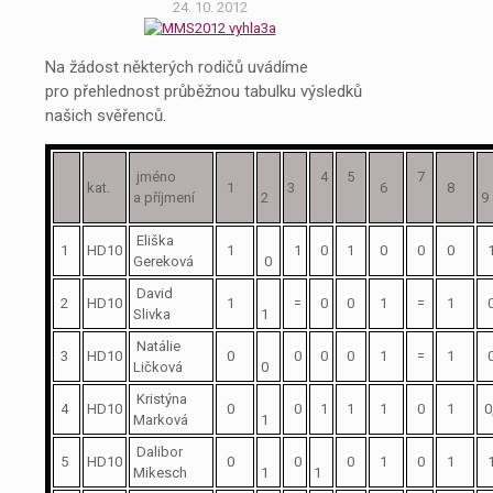
24. 10. 2012
Na žádost některých rodičů uvádíme
pro přehlednost průběžnou tabulku výsledků
našich svěřenců.
jméno
4
5
7
kat.
1
3
6
8
a příjmení
2
Eliška
1
HD10
1
1
0
1
0
0
0
Gereková
0
David
2
HD10
1
=
0
0
1
=
1
Slivka
1
Natálie
3
HD10
0
0
0
0
1
=
1
Ličková
0
Kristýna
4
HD10
0
0
1
1
1
0
1
0
Marková
1
Dalibor
5
HD10
0
0
0
1
0
1
Mikesch
1
1