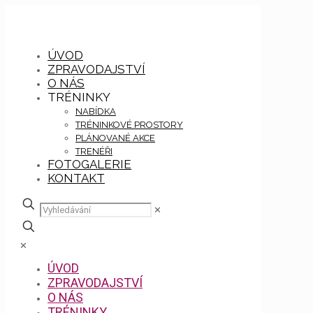
ÚVOD
ZPRAVODAJSTVÍ
O NÁS
TRÉNINKY
NABÍDKA
TRÉNINKOVÉ PROSTORY
PLÁNOVANÉ AKCE
TRENÉŘI
FOTOGALERIE
KONTAKT
✕
✕
ÚVOD
ZPRAVODAJSTVÍ
O NÁS
TRÉNINKY