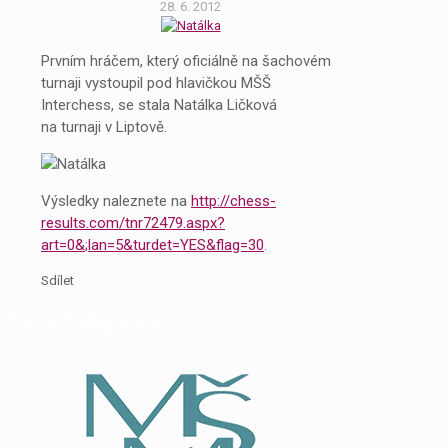
28. 6. 2012
Prvním hráčem, který oficiálně na šachovém
turnaji vystoupil pod hlavičkou MŠŠ
Interchess, se stala Natálka Ličková
na turnaji v Liptově.
Výsledky naleznete na
http://chess-
results.com/tnr72479.aspx?
art=0&
;lan=5&turdet=YES&flag=30
.
Sdílet
Partneři a sponzoři