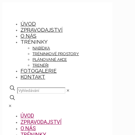
ÚVOD
ZPRAVODAJSTVÍ
O NÁS
TRÉNINKY
NABÍDKA
TRÉNINKOVÉ PROSTORY
PLÁNOVANÉ AKCE
TRENÉŘI
FOTOGALERIE
KONTAKT
✕
✕
ÚVOD
ZPRAVODAJSTVÍ
O NÁS
TRÉNINKY