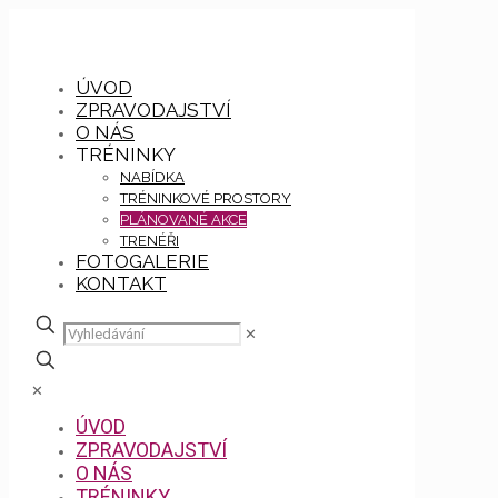
ÚVOD
ZPRAVODAJSTVÍ
O NÁS
TRÉNINKY
NABÍDKA
TRÉNINKOVÉ PROSTORY
PLÁNOVANÉ AKCE
TRENÉŘI
FOTOGALERIE
KONTAKT
✕
✕
ÚVOD
ZPRAVODAJSTVÍ
O NÁS
TRÉNINKY