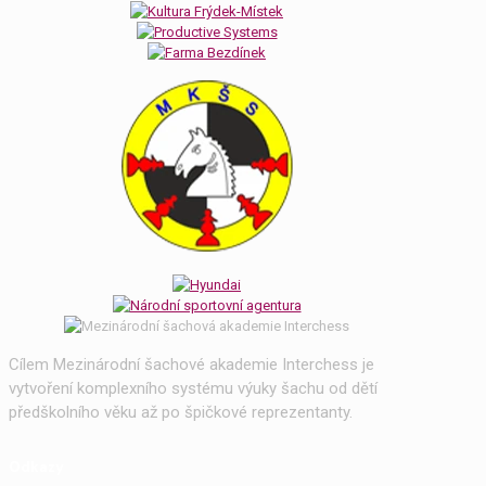
Cílem Mezinárodní šachové akademie Interchess je
vytvoření komplexního systému výuky šachu od dětí
předškolního věku až po špičkové reprezentanty.
Odkazy